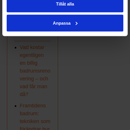
problem som finns.
Tillåt alla
Anpassa
Artiklar
Vad kostar
egentligen
en billig
badrumsreno
vering – och
vad får man
då?
Framtidens
badrum:
tekniken som
förändrar hur