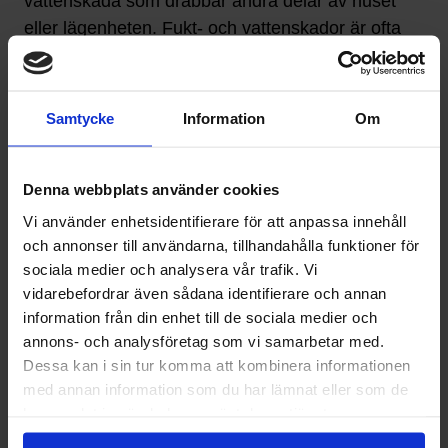
vattenskada som drabbar andra delar av huset
eller lägenheten. Fukt- och vattenskador är ofta
mycket kostsamma att sanera och reparera.
Se till att städa och rensa golvbrunnen
Samtycke
Information
Om
regelbundet, helst fyra gånger på år. Kontrollera
även då så att brunnen inte spruckit. Det är
framförallt vanligt att gjutjärnsbrunnar från 60-talet
Denna webbplats använder cookies
spricker på sidan.
Vi använder enhetsidentifierare för att anpassa innehåll
och annonser till användarna, tillhandahålla funktioner för
Du behöver ordentlig ventilation i badrummet. Om
sociala medier och analysera vår trafik. Vi
någon duschar skall badrummet vara så gott som
vidarebefordrar även sådana identifierare och annan
helt torrt efter 30 minuter. Du kan själv se till så att
information från din enhet till de sociala medier och
handdukar eller annat inte blockerar ventilationen.
annons- och analysföretag som vi samarbetar med.
Dessa kan i sin tur komma att kombinera informationen
Om något behöver åtgärdas så se till att göra det
med annan information som du har lämnat eller som de
omgående. Ring en rörmokare eller
har samlat in när du har använt deras tjänster.
ventilationsexpert som kan hjälpa dig fixa de