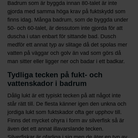
Badrum som är byggda innan 80-talet är inte
gjorda med samma höga krav på fuktskydd som
finns idag. Många badrum, som de byggda under
50- och 60-talet, är dessutom inte gjorda för att
duscha i utan enbart för sittande bad. Dusch
medför ett annat typ av slitage då det spolas mer
vatten på väggar och golv än vad som görs då
man sitter eller ligger ner och badar i ett badkar.
Tydliga tecken på fukt- och
vattenskador i badrum
Dålig lukt är ett typiskt tecken på att något inte
står rätt till. De flesta känner igen den unkna och
jordiga lukt som fuktskador ofta ger upphov till.
Finns det mycket ohyra i form av silverfisk så är
även det ett annat illavarslande tecken.
Silverfiskar är ofarliga i sig men de äter en typ av