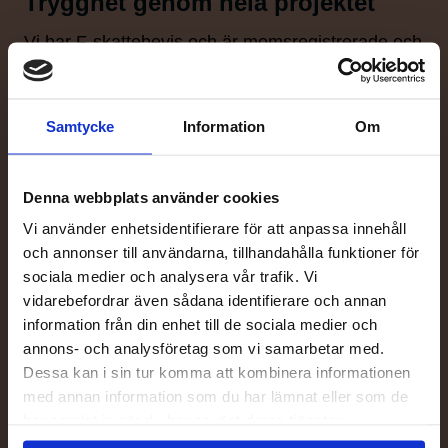
Trygghet genom hela projektet
Vi har F-skattebevis och är momsregistrerade och
sätter alltid kundens önskemål och behov i första
rummet.
Samtycke
Information
Om
Vi är fullt försäkrade och skulle en olycka inträffa
kan ni känna er trygga med att våra försäkringar
täcker eventuella kostnader.
Denna webbplats använder cookies
Vi använder enhetsidentifierare för att anpassa innehåll
Våra kunder ska kunna känna sig 100 procent
och annonser till användarna, tillhandahålla funktioner för
trygga med oss under hela arbetets gång.
sociala medier och analysera vår trafik. Vi
vidarebefordrar även sådana identifierare och annan
Vi avslutar aldrig ett projekt innan kunden är helt
information från din enhet till de sociala medier och
nöjd med resultatet.
annons- och analysföretag som vi samarbetar med.
Vi arbetar nära kunden
Dessa kan i sin tur komma att kombinera informationen
med annan information som du har lämnat eller som de
En badrumsrenovering är ett komplext projekt
har samlat in när du har använt deras tjänster.
som kräver både planering och samordning.