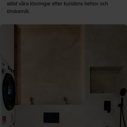
alltid våra lösningar efter kundens behov och
önskemål.