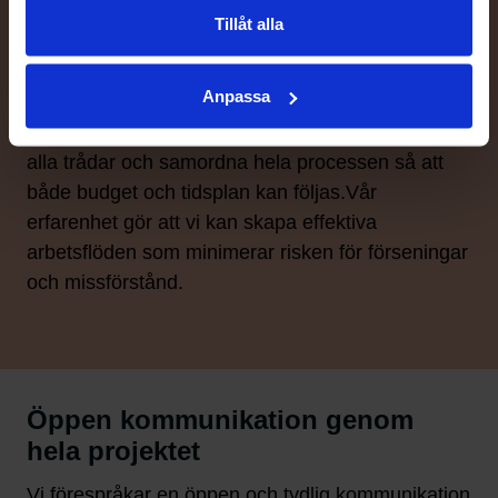
Projektet innehåller många olika delar som måste
Tillåt alla
fungera tillsammans för att slutresultatet ska bli så
bra som möjligt.
Anpassa
Vi är en entreprenör som har vana av att hålla i
alla trådar och samordna hela processen så att
både budget och tidsplan kan följas.Vår
erfarenhet gör att vi kan skapa effektiva
arbetsflöden som minimerar risken för förseningar
och missförstånd.
Öppen kommunikation genom
hela projektet
Vi förespråkar en öppen och tydlig kommunikation