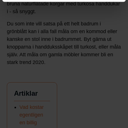
bruna naturflätade korgar med turkosa handdukar
i - så snyggt.
Du som inte vill satsa på ett helt badrum i
grönblått kan i alla fall måla om en kommod eller
kanske en stol inne i badrummet. Byt gärna ut
knopparna i handduksskåpet till turkost, eller måla
själv. Att måla om gamla möbler kommer bli en
stark trend 2020.
Artiklar
Vad kostar
egentligen
en billig