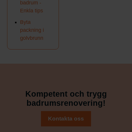
badrum -
Enkla tips
Byta
packning i
golvbrunn
Kompetent och trygg
badrumsrenovering!
Kontakta oss