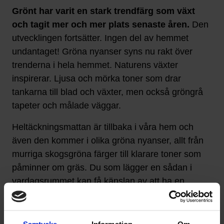
Grönt har varit en stark trendfärg som växt
och tagit mer och mer plats senaste åren.
Den
utvecklingen fortsätter. Ingen del av hemmet
undantaget! Gröna nyanser syns nu rakt över
trenderna i hela hemmet. Naturens växter
inspirerar. Ljusa och mörka toner som drar
tankarna till blad och växter, men också gröngrå
tapeter och målade väggar.
Heltäckningsmattan är tillbaka i våra hem och
även den kommer i olika gröna nyanser, allt från
murriga skogsgröna färger till klarare toner som
påminner om gräs. Du som lägger en sådan i
vardagsrummet kan få känslan av att ha en
gräsmatta i rummet. Låter kanske konstigt, men
ser mer naturligt ut än vad du kanske tror. Allt
handlar om vad du matchar till mattan och även