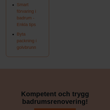
Smart
förvaring i
badrum -
Enkla tips
Byta
packning i
golvbrunn
Kompetent och trygg
badrumsrenovering!